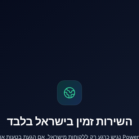
השירות זמין בישראל בלבד
אתר PowerPC נגיש כרגע רק ללקוחות מישראל. אם הגעת בטעות 